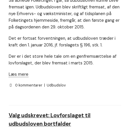
Så åbnede Folketinget i går, så udbudsloven kunne blive
fremsat igen. Udbudsloven blev skriftligt fremsat, af den
nye Erhvervs- og vækstminister, og af tidsplanen på
Folketingets hjemmeside, fremgår, at den første gang er
på dagsordenen den 29. oktober 2015.
Det er fortsat forventningen, at udbudsloven træder i
kraft den 1. januar 2016, jf. forslagets § 196, stk. 1.
Der er i det store hele tale om en genfremsættelse af
lovforslaget, der blev fremsat i marts 2015.
Læs mere
0 kommentarer
|
Udbudslov
Valg udskrevet: Lovforslaget til
udbudsloven bortfalder