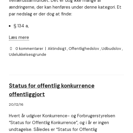
velfærdssamfundet. Det er dog ikke mange af
Nødvendig
Nødvendige
ændringerne, der kan henføres under denne kategori. Et
cookies hjælper
par nedslag er der dog at finde:
med at gøre en
hjemmeside
§ 134 a,
brugbar ved at
aktivere
Læs mere
grundlæggende
funktioner
0 kommentarer
|
Aktindsigt
,
Offentlighedslov
,
Udbudslov
,
såsom side-
navigation og
Udelukkelsesgrunde
adgang til sikre
områder af
hjemmesiden.
Hjemmesiden
kan ikke
Status for offentlig konkurrence
fungere
ordentligt uden
offentliggjort
disse cookies.
20/12/16
Hvert år udgiver Konkurrence- og Forbrugerstyrelsen
Oplevelse
For at vores
“Status for Offentlig Konkurrence”, og i år er ingen
hjemmeside
undtagelse. Således er “Status for Offentlig
skal fungere