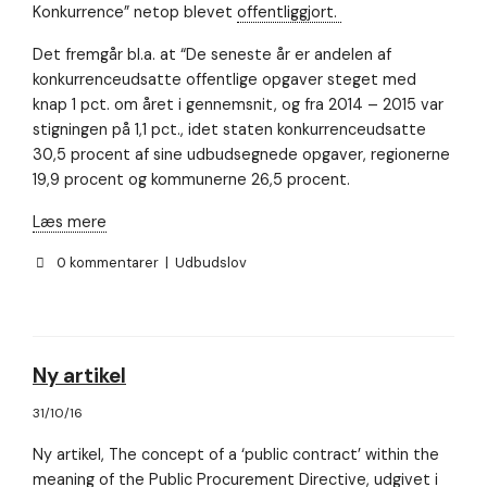
Konkurrence” netop blevet
offentliggjort.
så godt som
muligt under
Det fremgår bl.a. at “De seneste år er andelen af
dit besøg.
Hvis du
konkurrenceudsatte offentlige opgaver steget med
nægter disse
knap 1 pct. om året i gennemsnit, og fra 2014 – 2015 var
cookies,
stigningen på 1,1 pct., idet staten konkurrenceudsatte
forsvinder en
30,5 procent af sine udbudsegnede opgaver, regionerne
del
funktionalitet
19,9 procent og kommunerne 26,5 procent.
fra
hjemmesiden.
Læs mere
0 kommentarer
|
Udbudslov
Ny artikel
31/10/16
Ny artikel, The concept of a ‘public contract’ within the
meaning of the Public Procurement Directive, udgivet i