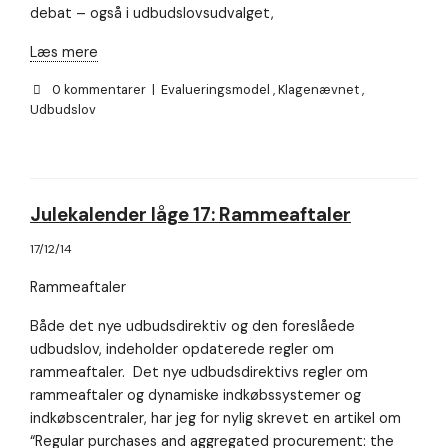
debat – også i udbudslovsudvalget,
Læs mere
0 kommentarer
|
Evalueringsmodel
,
Klagenævnet
,
Udbudslov
Julekalender låge 17: Rammeaftaler
17/12/14
Rammeaftaler
Både det nye udbudsdirektiv og den foreslåede
udbudslov, indeholder opdaterede regler om
rammeaftaler. Det nye udbudsdirektivs regler om
rammeaftaler og dynamiske indkøbssystemer og
indkøbscentraler, har jeg for nylig skrevet en artikel om
“Regular purchases and aggregated procurement: the