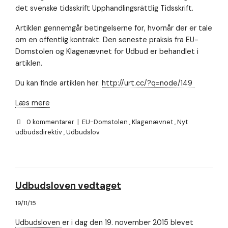
det svenske tidsskrift Upphandlingsrättlig Tidsskrift.
Artiklen gennemgår betingelserne for, hvornår der er tale
om en offentlig kontrakt. Den seneste praksis fra EU-
Domstolen og Klagenævnet for Udbud er behandlet i
artiklen.
Du kan finde artiklen her:
http://urt.cc/?q=node/149
Læs mere
0 kommentarer
|
EU-Domstolen
,
Klagenævnet
,
Nyt
udbudsdirektiv
,
Udbudslov
Udbudsloven vedtaget
19/11/15
Udbudsloven
er i dag den 19. november 2015 blevet