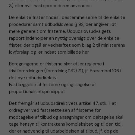
3) eller hvis hasteproceduren anvendes.
De enkelte frister findes i bestemmelserne til de enkelte
procedurer samt udbudslovens § 92, der angiver lidt
mere generelt om fristerne. Udbudslovsudvalgets
rapport indeholder en nyttig oversigt over de enkelte
frister, der også er vedhæftet som bilag 2 til ministerens
lovforslag, og er indsat som billede her.
Beregningerne er fristerne sker efter reglerne i
fristforordningen (forordning 1182/71), jf. Præambel 106 i
det nye udbudsdirektiv.
Fastlæggelse af fristerne og iagttagelse af
proportionalitetsprincippet
Det fremgår af udbudsdirektivets artikel 47, stk. 1, at
ordregiver ved fastsættelsen af fristerne for
modtagelse af tilbud og ansøgninger om deltagelse skal
tage hensyn til kontraktens kompleksitet og til den tid,
der er nødvendig til udarbejdelsen af tilbud, jf. dog de