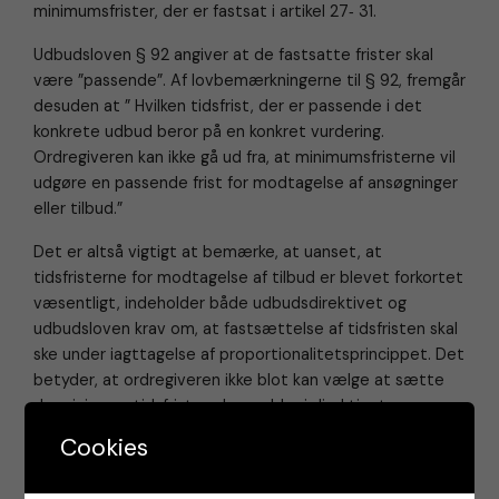
minimumsfrister, der er fastsat i artikel 27‐ 31.
Udbudsloven § 92 angiver at de fastsatte frister skal
være ”passende”. Af lovbemærkningerne til § 92, fremgår
desuden at ” Hvilken tidsfrist, der er passende i det
konkrete udbud beror på en konkret vurdering.
Ordregiveren kan ikke gå ud fra, at minimumsfristerne vil
udgøre en passende frist for modtagelse af ansøgninger
eller tilbud.”
Det er altså vigtigt at bemærke, at uanset, at
tidsfristerne for modtagelse af tilbud er blevet forkortet
væsentligt, indeholder både udbudsdirektivet og
udbudsloven krav om, at fastsættelse af tidsfristen skal
ske under iagttagelse af proportionalitetsprincippet. Det
betyder, at ordregiveren ikke blot kan vælge at sætte
de minimumstidsfrister, der gælder i direktivet og
udbudsloven, men at denne til hver en tid skal foretage
Cookies
en individuel vurdering af kontraktens kompleksitet og til
den tid, der er nødvendig til udarbejdelse af tilbud.