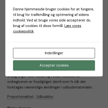
Dette kunne godt have fremgået lidt tydeligere af loven
og ikke alene lovbemærkningerne.
Denne hjemmeside bruger cookies for at fungere,
til brug for trafikmåling og optimering af sidens
Endeligt skal ordregiveren udvide tidsfristerne, når
indhold. Ved at bruge vores side accepterer du
tilbudsgivere har anmodet om yderligere informationer,
brug af cookies til disse formål.
Læs vores
eller hvor ordregiveren har foretaget ændringer i
cookiepolitik
udbudsdokumenterne. Udbudsloven indeholder i § 92
regler for, hvornår tidsfristerne skal forlænges fx hvis
afgivelse af tilbud forudsætter besigtigelse af steder
eller gennemsyn af bilagsmateriale til udbudsmaterialet
Indstillinger
hos ordregiveren.
Derudover indeholder § 92, stk. 4, bestemmelse om, at
Accepter cookies
ordregiveren kan forlænge fristen for modtagelse af
ansøgninger eller tilbud og i visse tilfælde, at
ordregiveren er forpligtiget dertil som fx når der
foretages væsentlige ændringer i udbudsmaterialet.
Proportionalitet
,
Udbudslov