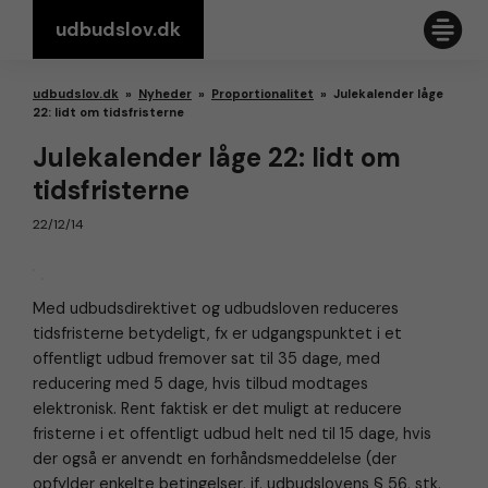
udbudslov.dk
udbudslov.dk
»
Nyheder
»
Proportionalitet
»
Julekalender låge
22: lidt om tidsfristerne
Julekalender låge 22: lidt om
tidsfristerne
22/12/14
Med udbudsdirektivet og udbudsloven reduceres
tidsfristerne betydeligt, fx er udgangspunktet i et
offentligt udbud fremover sat til 35 dage, med
reducering med 5 dage, hvis tilbud modtages
elektronisk. Rent faktisk er det muligt at reducere
fristerne i et offentligt udbud helt ned til 15 dage, hvis
der også er anvendt en forhåndsmeddelelse (der
opfylder enkelte betingelser, jf. udbudslovens § 56, stk.