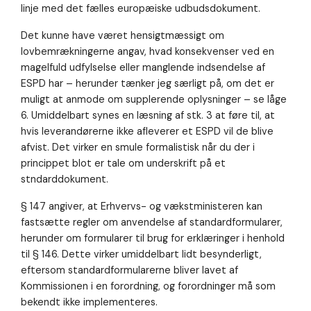
linje med det fælles europæiske udbudsdokument.
Det kunne have været hensigtmæssigt om
lovbemrækningerne angav, hvad konsekvenser ved en
magelfuld udfylselse eller manglende indsendelse af
ESPD har – herunder tænker jeg særligt på, om det er
muligt at anmode om supplerende oplysninger – se låge
6. Umiddelbart synes en læsning af stk. 3 at føre til, at
hvis leverandørerne ikke afleverer et ESPD vil de blive
afvist. Det virker en smule formalistisk når du der i
princippet blot er tale om underskrift på et
stndarddokument.
§ 147 angiver, at Erhvervs- og vækstministeren kan
fastsætte regler om anvendelse af standardformularer,
herunder om formularer til brug for erklæringer i henhold
til § 146. Dette virker umiddelbart lidt besynderligt,
eftersom standardformularerne bliver lavet af
Kommissionen i en forordning, og forordninger må som
bekendt ikke implementeres.