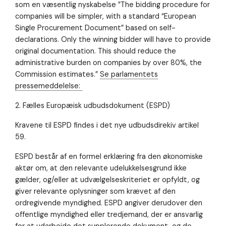
som en væsentlig nyskabelse ”The bidding procedure for
companies will be simpler, with a standard “European
Single Procurement Document” based on self-
declarations. Only the winning bidder will have to provide
original documentation. This should reduce the
administrative burden on companies by over 80%, the
Commission estimates.”
Se parlamentets
pressemeddelelse:
2. Fælles Europæisk udbudsdokument (ESPD)
Kravene til ESPD findes i det nye udbudsdirekiv artikel
59.
ESPD består af en formel erklæring fra den økonomiske
aktør om, at den relevante udelukkelsesgrund ikke
gælder, og/eller at udvælgelseskriteriet er opfyldt, og
giver relevante oplysninger som krævet af den
ordregivende myndighed. ESPD angiver derudover den
offentlige myndighed eller tredjemand, der er ansvarlig
for at udarbejde det supplerende dokument, og de