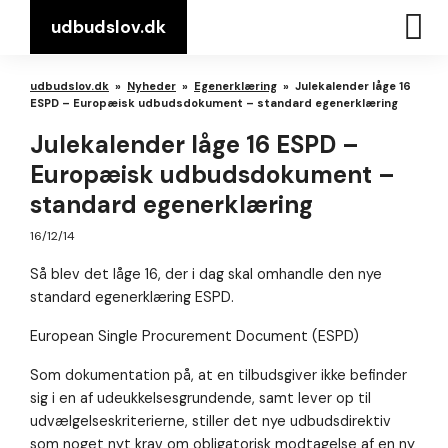
udbudslov.dk
udbudslov.dk
»
Nyheder
»
Egenerklæring
»
Julekalender låge 16
ESPD – Europæisk udbudsdokument – standard egenerklæring
Julekalender låge 16 ESPD –
Europæisk udbudsdokument –
standard egenerklæring
16/12/14
Så blev det låge 16, der i dag skal omhandle den nye
standard egenerklæring ESPD.
European Single Procurement Document (ESPD)
Som dokumentation på, at en tilbudsgiver ikke befinder
sig i en af udeukkelsesgrundende, samt lever op til
udvælgelseskriterierne, stiller det nye udbudsdirektiv
som noget nyt krav om obligatorisk modtagelse af en ny