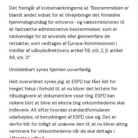
Det fremgår af lovbemærkningerne at “Bestemmelsen er
blandt andet indsat for at tilvejebringe det fornødne
hjemmelsgrundlag for erhvervs- og vækstministeren til
at fastsætte administrative bestemmelser, som er
nødvendige for at anvende eller gennemføre de
retsakter, som vedtages af Europa-Kommissionen i
medfør af udbudsdirektivets artikel 59, stk. 2, jf. artikel
89, stk. 3”
Umiddelbart synes hjemlen uoverflødig.
Helt overordnet synes jeg, at ESPD har fået lidt for
meget fokus i forhold til, at nu bliver det lettere for
tilbudsgivere at dokumentere visse ting. ESPD kan
risikere blot at blive en ekstra ting virksomhederne skal
indlevere. Alt efter hvordan standardformularen
udarbejdes, vil betydningen af ESPD vise sig. Det er
derfor lidt for tidligt at unævne den til, at nu bliver alting
nemmere for virksomhederne når de skal deltage i