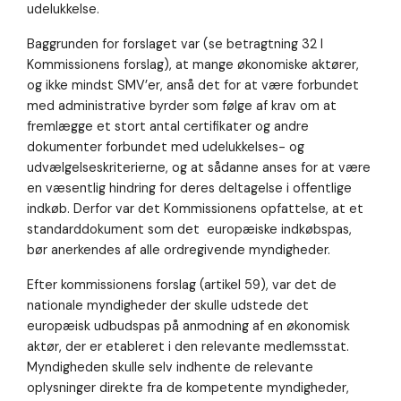
udelukkelse.
så godt som
muligt under
Baggrunden for forslaget var (se betragtning 32 I
dit besøg.
Hvis du
Kommissionens forslag), at mange økonomiske aktører,
nægter disse
og ikke mindst SMV’er, anså det for at være forbundet
cookies,
med administrative byrder som følge af krav om at
forsvinder en
fremlægge et stort antal certifikater og andre
del
funktionalitet
dokumenter forbundet med udelukkelses- og
fra
udvælgelseskriterierne, og at sådanne anses for at være
hjemmesiden.
en væsentlig hindring for deres deltagelse i offentlige
indkøb. Derfor var det Kommissionens opfattelse, at et
standarddokument som det europæiske indkøbspas,
bør anerkendes af alle ordregivende myndigheder.
Efter kommissionens forslag (artikel 59), var det de
nationale myndigheder der skulle udstede det
europæisk udbudspas på anmodning af en økonomisk
aktør, der er etableret i den relevante medlemsstat.
Myndigheden skulle selv indhente de relevante
oplysninger direkte fra de kompetente myndigheder,