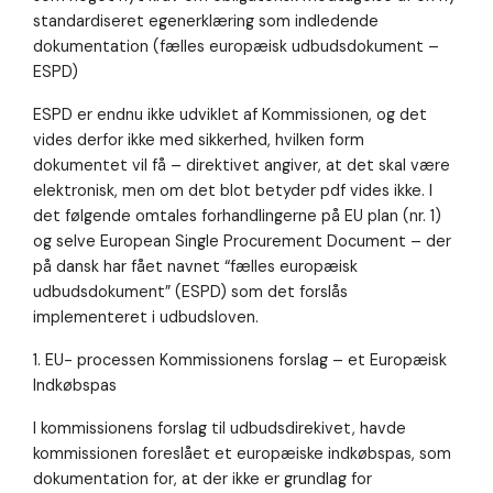
Nødvendig
standardiseret egenerklæring som indledende
Nødvendige
cookies hjælper
dokumentation (fælles europæisk udbudsdokument –
med at gøre en
ESPD)
hjemmeside
brugbar ved at
ESPD er endnu ikke udviklet af Kommissionen, og det
aktivere
vides derfor ikke med sikkerhed, hvilken form
grundlæggende
funktioner
dokumentet vil få – direktivet angiver, at det skal være
såsom side-
elektronisk, men om det blot betyder pdf vides ikke. I
navigation og
det følgende omtales forhandlingerne på EU plan (nr. 1)
adgang til sikre
områder af
og selve European Single Procurement Document – der
hjemmesiden.
på dansk har fået navnet “fælles europæisk
Hjemmesiden
udbudsdokument” (ESPD) som det forslås
kan ikke
implementeret i udbudsloven.
fungere
ordentligt uden
disse cookies.
1. EU- processen Kommissionens forslag – et Europæisk
Indkøbspas
I kommissionens forslag til udbudsdirekivet, havde
Oplevelse
For at vores
kommissionen foreslået et europæiske indkøbspas, som
hjemmeside
dokumentation for, at der ikke er grundlag for
skal fungere