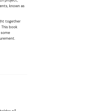
h project,
ents, known as
ght together
 This book
s some
curement.
fholdes på