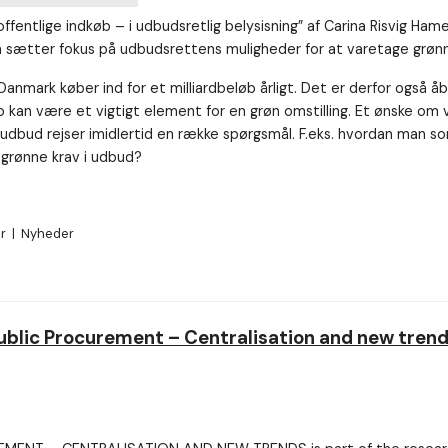
fentlige indkøb – i udbudsretlig belysisning” af Carina Risvig Ha
n sætter fokus på udbudsrettens muligheder for at varetage grøn
 Danmark køber ind for et milliardbeløb årligt. Det er derfor også å
b kan være et vigtigt element for en grøn omstilling. Et ønske om 
 udbud rejser imidlertid en række spørgsmål. F.eks. hvordan man s
e grønne krav i udbud?
er
|
Nyheder
ublic Procurement – Centralisation and new tren