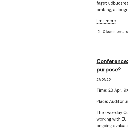
Nødvendig
faget udbudsret
Nødvendige
omfang, at boge
cookies hjælper
med at gøre en
Læs mere
hjemmeside
brugbar ved at
0 kommentar
aktivere
grundlæggende
funktioner
såsom side-
navigation og
adgang til sikre
Conference: 
områder af
hjemmesiden.
purpose?
Hjemmesiden
kan ikke
27/01/25
fungere
ordentligt uden
Time: 23 Apr., 9
disse cookies.
Place: Auditori
Oplevelse
The two-day Con
For at vores
working with EU 
hjemmeside
ongoing evaluat
skal fungere