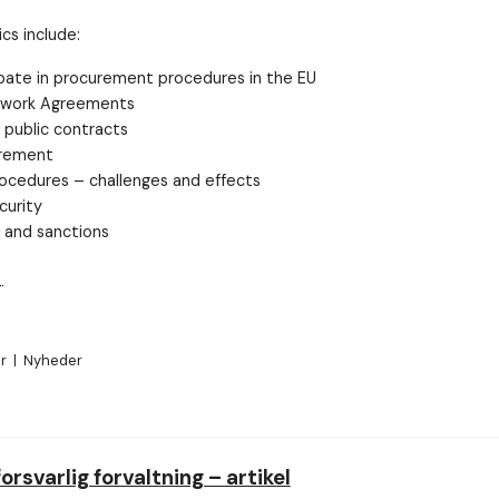
cs include:
pate in procurement procedures in the EU
ework Agreements
 public contracts
urement
cedures – challenges and effects
curity
 and sanctions
e
er
|
Nyheder
rsvarlig forvaltning – artikel