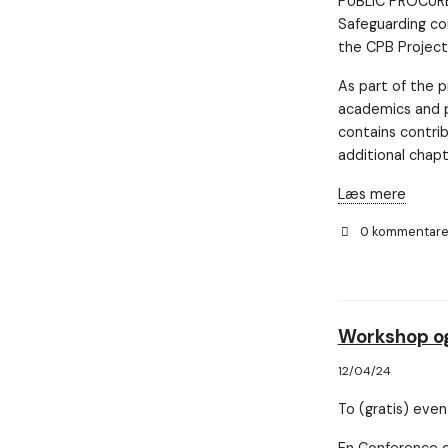
PUBLIC PROCURE
Safeguarding co
the CPB Project
As part of the 
academics and p
contains contri
additional chapt
Læs mere
0 kommentar
Workshop og
12/04/24
To (gratis) even
En Conference d