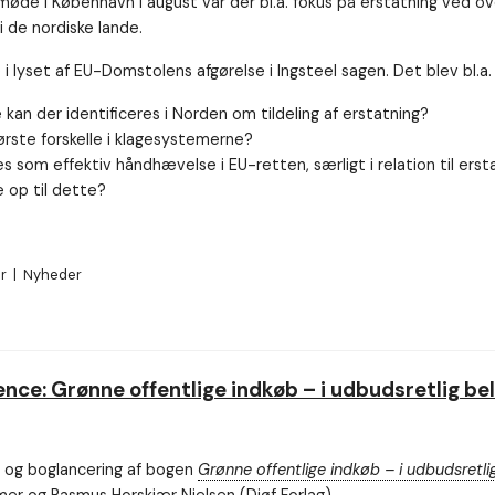
stmøde i København i august var der bl.a. fokus på erstatning ved o
 de nordiske lande.
i lyset af EU-Domstolens afgørelse i Ingsteel sagen. Det blev bl.a.
e kan der identificeres i Norden om tildeling af erstatning?
ørste forskelle i klagesystemerne?
 som effektiv håndhævelse i EU-retten, særligt i relation til erst
 op til dette?
er
|
Nyheder
nce: Grønne offentlige indkøb – i udbudsretlig be
 og boglancering af bogen
Grønne offentlige indkøb – i udbudsretli