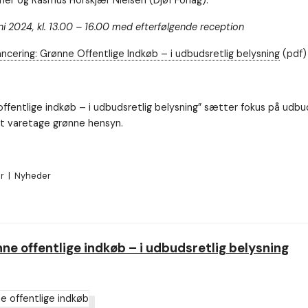
mer og Rasmus Horskjær Nielsen (Djøf Forlag).
ni 2024, kl. 13.00 – 16.00 med efterfølgende reception
cering: Grønne Offentlige Indkøb – i udbudsretlig belysning
(pdf)
ffentlige indkøb – i udbudsretlig belysning” sætter fokus på udb
at varetage grønne hensyn.
er
|
Nyheder
ne offentlige indkøb – i udbudsretlig belysning