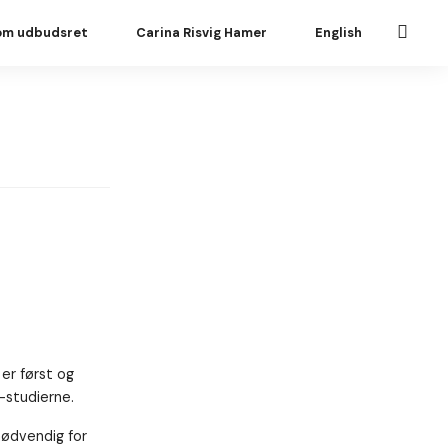
om udbudsret
Carina Risvig Hamer
English
er først og
-studierne.
nødvendig for