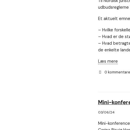
Til Nordisk juri
udbudsreglerne i
Et aktuelt emne 
– Hvilke forskell
– Hvad er de st
– Hvad betragtes
de enkelte lande
Læs mere
0 kommentar
Mini-konfere
03/06/24
Mini-konference