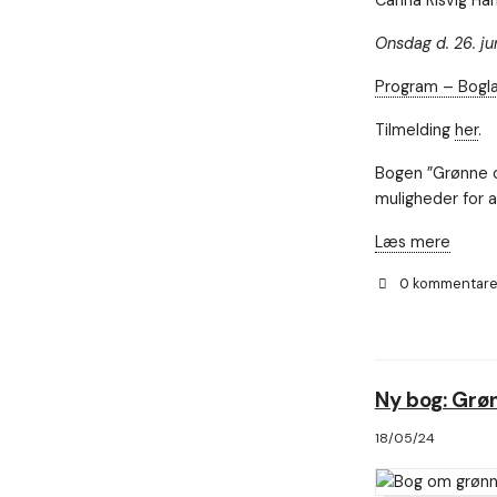
Carina Risvig Ha
Onsdag d. 26. ju
Program – Boglan
Tilmelding
her
.
Bogen ”Grønne o
muligheder for 
Læs mere
0 kommentar
Ny bog: Grøn
18/05/24