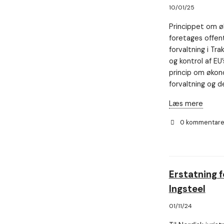
10/01/25
Princippet om øk
foretages offent
forvaltning i Tra
og kontrol af EU’
princip om økono
forvaltning og d
Læs mere
0 kommentar
Erstatning f
Ingsteel
01/11/24