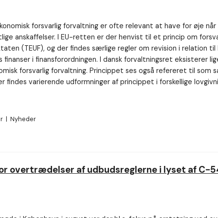
onomisk forsvarlig forvaltning er ofte relevant at have for øje når 
lige anskaffelser. I EU-retten er der henvist til et princip om forsv
ktaten (TEUF), og der findes særlige regler om revision i relation ti
s finanser i finansforordningen. I dansk forvaltningsret eksisterer li
misk forsvarlig forvaltning. Princippet ses også refereret til som 
er findes varierende udformninger af princippet i forskellige lovgivn
er
|
Nyheder
or overtrædelser af udbudsreglerne i lyset af C-5