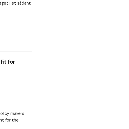
get i et sådant
it for
olicy makers
nt for the