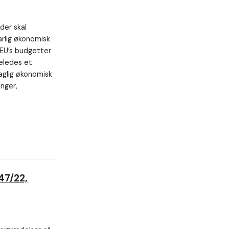
der skal
arlig økonomisk
l EU’s budgetter
geledes et
saglig økonomisk
inger,
47/22,