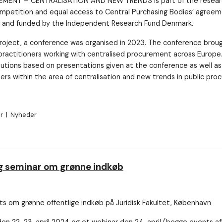
MENT – CENTRALISATION AND NEW TRENDS is part of the researc
mpetition and equal access to Central Purchasing Bodies’ agreem
 and funded by the Independent Research Fund Denmark.
project, a conference was organised in 2023. The conference brou
ractitioners working with centralised procurement across Europe.
butions based on presentations given at the conference as well a
ers within the area of centralisation and new trends in public pro
er
|
Nyheder
 seminar om grønne indkøb
ts om grønne offentlige indkøb på Juridisk Fakultet, København
en 22-23. april 2024 og et webinar den 24. april (begge events a