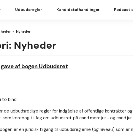
r
Udbudsregler
Kandidatafhandlinger
Podcast 
yheder
»
Nyheder
ri:
Nyheder
udgave af bogen Udbudsret
 to bind!
de udbudsretlige regler for indgåelse af offentlige kontrakter og 
som lærebog til fag om udbudsret på cand.merc.jur.- og cand.jur.
gen er en juridisk tilgang til udbudsreglerne (og niveau) som er 