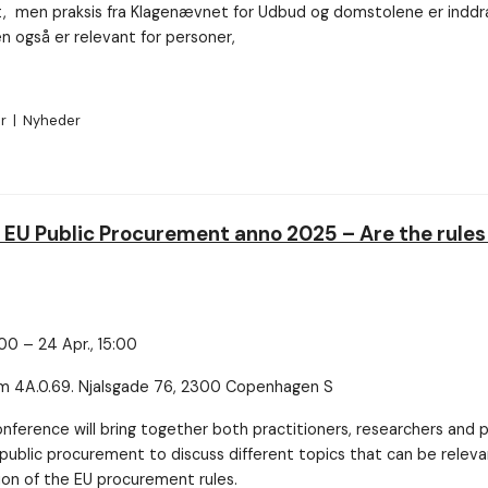
, men praksis fra Klagenævnet for Udbud og domstolene er inddra
n også er relevant for personer,
er
|
Nyheder
EU Public Procurement anno 2025 – Are the rules f
:00 – 24 Apr., 15:00
um 4A.0.69. Njalsgade 76, 2300 Copenhagen S
ference will bring together both practitioners, researchers and p
public procurement to discuss different topics that can be releva
ion of the EU procurement rules.