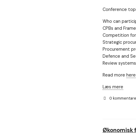
så godt som
Conference topi
muligt under
dit besøg.
Who can partici
Hvis du
nægter disse
CPBs and Fram
cookies,
Competition for
forsvinder en
Strategic proc
del
funktionalitet
Procurement pro
fra
Defence and Se
hjemmesiden.
Review systems
Read more
her
Læs mere
0 kommentar
Økonomisk fo