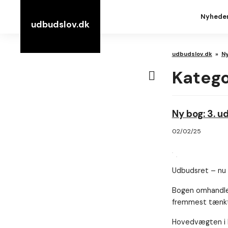
Nyhede
udbudslov.dk
udbudslov.dk
»
N
Katego
Ny bog: 3. 
02/02/25
Udbudsret – nu i
Bogen omhandler 
fremmest tænkt 
Hovedvægten i bo