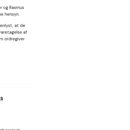
mer og Rasmus
ne hensyn.
benlyst, at de
varetagelse af
om ordregiver
ds