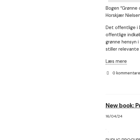
Bogen “Grønne of
Horskjær Nielse
Det offentlige i
offentlige indkø
grønne hensyn i
stiller relevant
Læs mere
0 kommentar
New book: P
16/04/24