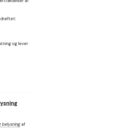
vertrædelser af
 drøftet:
atning og lever
lysning
g belysning
af