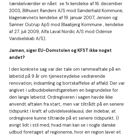
tærskelværdier er nået se fx kendelse af 16. december
2003, Bilhuset Randers A/S mod Sønderhald Kommune,
klagenævnets kendelse af 19. januar 2007, Jensen og
Sønner Outrup ApS mod Blaabjerg Kommune , kendelse
af 27. juli 2009, Alfa Laval Nordic A/S mod Odense
Vandselskab A/S).
Jamen, siger EU-Domstolen og KFST ikke noget
andet?
I den konkrete sag var der tale om rammeaftale på en
løbetid på 9 år om tjenesteydelse vedrørende
renovation, indsamling og bortskaffelse af affald. Der var
angivet i udbudsbekendtgørelsen en begrundelse for
den lange løbetid. Ordregiveren i sagen havde ikke
anvendt aftalen fra start, men var tiltrådt på en senere
tidspunkt i kraft af udvidelsesklausul, der indebar, at
ordregivere kunne tiltræde på et senere tidspunkt. (I
øvrigt lidt i stil med, hvad man kan se i nogle danske
udbud foretaget af regionerne, hvor en region laver et