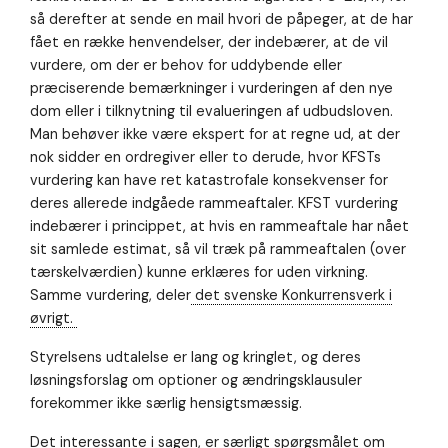
Nødvendig
så derefter at sende en mail hvori de påpeger, at de har
Nødvendige
cookies hjælper
fået en række henvendelser, der indebærer, at de vil
med at gøre en
vurdere, om der er behov for uddybende eller
hjemmeside
præciserende bemærkninger i vurderingen af den nye
brugbar ved at
aktivere
dom eller i tilknytning til evalueringen af udbudsloven.
grundlæggende
Man behøver ikke være ekspert for at regne ud, at der
funktioner
nok sidder en ordregiver eller to derude, hvor KFSTs
såsom side-
vurdering kan have ret katastrofale konsekvenser for
navigation og
adgang til sikre
deres allerede indgåede rammeaftaler. KFST vurdering
områder af
indebærer i princippet, at hvis en rammeaftale har nået
hjemmesiden.
sit samlede estimat, så vil træk på rammeaftalen (over
Hjemmesiden
tærskelværdien) kunne erklæres for uden virkning.
kan ikke
fungere
Samme vurdering, deler
det svenske Konkurrensverk i
ordentligt uden
øvrigt.
disse cookies.
Styrelsens udtalelse er lang og kringlet, og deres
løsningsforslag om optioner og ændringsklausuler
Oplevelse
forekommer ikke særlig hensigtsmæssig.
For at vores
hjemmeside
Det interessante i sagen, er særligt spørgsmålet om
skal fungere