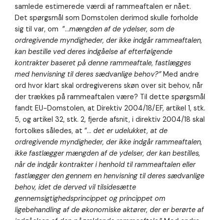
samlede estimerede værdi af rammeaftalen er nået.
Det spørgsmål som Domstolen derimod skulle forholde
sig til var, om ”…
mængden af de ydelser, som de
ordregivende myndigheder, der ikke indgår rammeaftalen,
kan bestille ved deres indgåelse af efterfølgende
kontrakter baseret på denne rammeaftale, fastlægges
med henvisning til deres sædvanlige behov?”
Med andre
ord hvor klart skal ordregiverens skøn over sit behov, når
der trækkes på rammeaftalen være? Til dette spørgsmål
fandt EU-Domstolen, at Direktiv 2004/18/EF, artikel 1, stk.
5, og artikel 32, stk. 2, fjerde afsnit, i direktiv 2004/18 skal
fortolkes således, at ”…
det er udelukket, at de
ordregivende myndigheder, der ikke indgår rammeaftalen,
ikke fastlægger mængden af de ydelser, der kan bestilles,
når de indgår kontrakter i henhold til rammeaftalen eller
fastlægger den gennem en henvisning til deres sædvanlige
behov, idet de derved vil tilsidesætte
gennemsigtighedsprincippet og princippet om
ligebehandling af de økonomiske aktører, der er berørte af