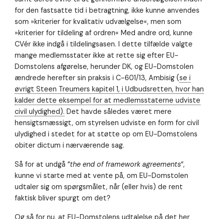
for den fastsatte tid i betragtning, ikke kunne anvendes
som »kriterier for kvalitativ udvælgelse«, men som
»kriterier for tildeling af ordren« Med andre ord, kunne
CVér ikke indgå i tildelingsasen. I dette tilfælde valgte
mange medlemsstater ikke at rette sig efter EU-
Domstolens afgørelse, herunder DK, og EU-Domstolen
ændrede herefter sin praksis i C-601/13, Ambisig (
se i
øvrigt Steen Treumers kapitel 1, i Udbudsretten, hvor han
kalder dette eksempel for at medlemsstaterne udviste
civil ulydighed).
Det havde således været mere
hensigtsmæssigt, om styrelsen udviste en form for civil
ulydighed i stedet for at støtte op om EU-Domstolens
obiter dictum i nærværende sag.
Så for at undgå “
the end of framework agreements
“,
kunne vi starte med at vente på, om EU-Domstolen
udtaler sig om spørgsmålet, når (eller hvis) de rent
faktisk bliver spurgt om det?
Og så for nu, at EU-Domstolens udtalelse på det her