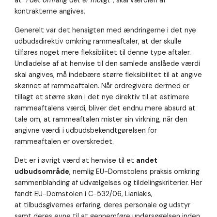
kontrakterne angives.
Generelt var det hensigten med ændringerne i det nye
udbudsdirektiv omkring rammeaftaler, at der skulle
tilføres noget mere fleksibilitet til denne type aftaler.
Undladelse af at henvise til den samlede anslåede værdi
skal angives, må indebære større fleksibilitet til at angive
skønnet af rammeaftalen. Når ordregivere dermed er
tillagt et større skøn i det nye direktiv til at estimere
rammeaftalens værdi, bliver det endnu mere absurd at
tale om, at rammeaftalen mister sin virkning, når den
angivne værdi i udbudsbekendtgørelsen for
rammeaftalen er overskredet.
Det er i øvrigt værd at henvise til et
andet
udbudsområde
, nemlig EU-Domstolens praksis omkring
sammenblanding af udvælgelses og tildelingskriterier. Her
fandt EU-Domstolen i C-532/06, Lianiakis,
at tilbudsgivernes erfaring, deres personale og udstyr
samt deres evne til at gennemføre undersøgelsen inden