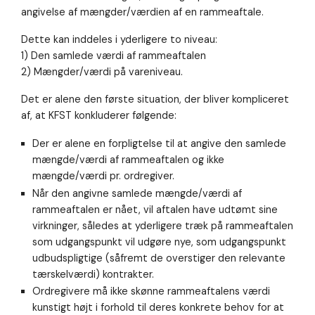
angivelse af mængder/værdien af en rammeaftale.
så godt som
muligt under
dit besøg.
Dette kan inddeles i yderligere to niveau:
Hvis du
1) Den samlede værdi af rammeaftalen
nægter disse
2) Mængder/værdi på vareniveau.
cookies,
forsvinder en
Det er alene den første situation, der bliver kompliceret
del
funktionalitet
af, at KFST konkluderer følgende:
fra
hjemmesiden.
Der er alene en forpligtelse til at angive den samlede
mængde/værdi af rammeaftalen og ikke
mængde/værdi pr. ordregiver.
Når den angivne samlede mængde/værdi af
rammeaftalen er nået, vil aftalen have udtømt sine
virkninger, således at yderligere træk på rammeaftalen
som udgangspunkt vil udgøre nye, som udgangspunkt
udbudspligtige (såfremt de overstiger den relevante
tærskelværdi) kontrakter.
Ordregivere må ikke skønne rammeaftalens værdi
kunstigt højt i forhold til deres konkrete behov for at