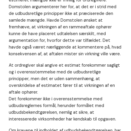
estimeret mængde ikke er frivillig for ordregivere.
Domstolen argumenterer her for, at det er i strid med
de udbudsretlige principper ikke at præciserede den
samlede mængde. Havde Domstolen ønsket at
fremhæve, at virkningen af en rammeaftale ophører
kunne de have placeret udtalelsen særskilt, med
argumentation for, hvorfor dette var tilfældet. Det
havde også været nærliggende at kommentere på, hvad
konsekvensen af, at aftalen mister sin virkning ville være.
At ordregiver skal angive et estimat forekommer sagligt
og i overensstemmelse med de udbudsretlige
principper, men det er uden sammenhæng, at
overskridelse af estimatet fører til at virkningen af en
aftale ophører.
Det forekommer ikke i overensstemmelse med
udbudsreglernes formål, herunder formålet med
udbudsbekendtgørelsen, nemlig at sikre, at
interesserede virksomheder har kendskab til opgaven.
Om kravene til indholdet af udbudsbekendtgørelsen, har