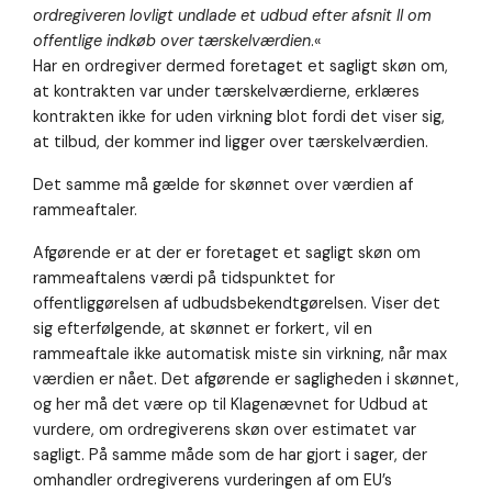
ordregiveren lovligt undlade et udbud efter afsnit II om
offentlige indkøb over tærskelværdien
.«
Har en ordregiver dermed foretaget et sagligt skøn om,
at kontrakten var under tærskelværdierne, erklæres
kontrakten ikke for uden virkning blot fordi det viser sig,
at tilbud, der kommer ind ligger over tærskelværdien.
Det samme må gælde for skønnet over værdien af
rammeaftaler.
Afgørende er at der er foretaget et sagligt skøn om
rammeaftalens værdi på tidspunktet for
offentliggørelsen af udbudsbekendtgørelsen. Viser det
sig efterfølgende, at skønnet er forkert, vil en
rammeaftale ikke automatisk miste sin virkning, når max
værdien er nået. Det afgørende er sagligheden i skønnet,
og her må det være op til Klagenævnet for Udbud at
vurdere, om ordregiverens skøn over estimatet var
sagligt. På samme måde som de har gjort i sager, der
omhandler ordregiverens vurderingen af om EU’s