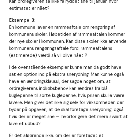
Kan ordregiveren så ikke få ryddet sne til januar, hvor
estimatet er nået?
Eksempel 3:
En kommune laver en rammeaftale om rengøring af
kommunens skoler. I løbetiden af rammeaftalen kommer
der nye skoler i kommunen. Kan disse skoler ikke anvende
kommunens rengøringsaftale fordi rammeaftalens
(estimerede) værdi så vil blive nået ?
I de ovenstående eksempler kunne man da godt have
sat en option ind på ekstra snerydning. Man kunne også
have en ændringsklausul, der sagde noget om, at
ordregiverens indkøbsbehov kan ændres fra blå
kuglepenne til sorte kuglepenne, hvis prisen skulle være
lavere. Men giver det ikke sig selv for virksomheder, der
byder på opgaven, at de skal foretage snerydning, også
hvis der er meget sne – hvorfor gøre det mere svært at
lave et udbud?
Er det afgørende ikke, om der er foretaget et