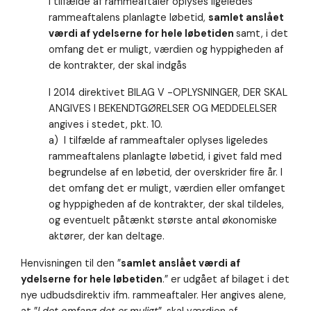
I tilfælde af rammeaftaler oplyses ligeledes
rammeaftalens planlagte løbetid,
samlet anslået
værdi af ydelserne for hele løbetiden
samt, i det
omfang det er muligt, værdien og hyppigheden af
de kontrakter, der skal indgås
I 2014 direktivet BILAG V -OPLYSNINGER, DER SKAL
ANGIVES I BEKENDTGØRELSER OG MEDDELELSER
angives i stedet, pkt. 10.
a) I tilfælde af rammeaftaler oplyses ligeledes
rammeaftalens planlagte løbetid, i givet fald med
begrundelse af en løbetid, der overskrider fire år. I
det omfang det er muligt, værdien eller omfanget
og hyppigheden af de kontrakter, der skal tildeles,
og eventuelt påtænkt største antal økonomiske
aktører, der kan deltage.
Henvisningen til den ”
samlet anslået værdi af
ydelserne for hele løbetiden
.” er udgået af bilaget i det
nye udbudsdirektiv ifm. rammeaftaler. Her angives alene,
at ”
I det omfang det er muligt
”, skal værdien af