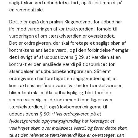
sagligt skøn ved udbuddets start, også i estimatet på
en rammeaftale.
Dette er også den praksis Klagenævnet for Udbud har
ifb. med vurderingen af kontraktværdien i forhold til
vurderingen af om tærskelværdien er overskredet.
Det er ordregiveren, der skal foretage et sagligt skøn af
kontraktens anslåede værdi, og i den forbindelse fremgår
det i øvrigt af af udbudslovens § 29, at værdien af en
kontrakt er den anslåede værdi på tidspunktet for
afsendelsen af udbudsbekendtgørelsen. Såfremt
ordregiveren har foretaget en saglig vurdering af, at
kontraktens anslåede værdi var under tærskelværdien,
bliver kontrakten ikke udbudspligtig, blot fordi det
senere viser sig, at de indkomne tilbud ligger over
tærskelværdien, jf. også lovbemærkningerne til
udbudslovens § 30: »
Hvis ordregiveren på et
fyldestgørende oplysningsgrundlag har foretaget et
velafvejet skøn over indkøbets værdi, og fører dette skøn
til, at den relevante tærskelværdi ikke er oversteget, kan