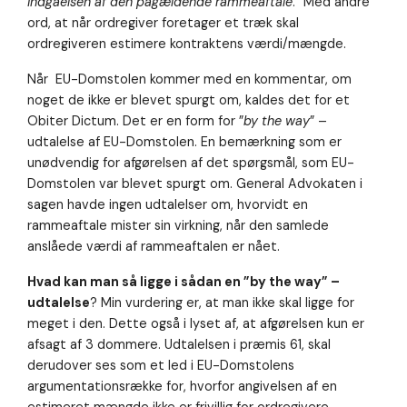
indgåelsen af den pågældende rammeaftale
.” Med andre
ord, at når ordregiver foretager et træk skal
ordregiveren estimere kontraktens værdi/mængde.
Når EU-Domstolen kommer med en kommentar, om
noget de ikke er blevet spurgt om, kaldes det for et
Obiter Dictum. Det er en form for ”
by the way
” –
udtalelse af EU-Domstolen. En bemærkning som er
unødvendig for afgørelsen af det spørgsmål, som EU-
Domstolen var blevet spurgt om. General Advokaten i
sagen havde ingen udtalelser om, hvorvidt en
rammeaftale mister sin virkning, når den samlede
anslåede værdi af rammeaftalen er nået.
Hvad kan man så ligge i sådan en ”by the way” –
udtalelse
? Min vurdering er, at man ikke skal ligge for
meget i den. Dette også i lyset af, at afgørelsen kun er
afsagt af 3 dommere. Udtalelsen i præmis 61, skal
derudover ses som et led i EU-Domstolens
argumentationsrække for, hvorfor angivelsen af en