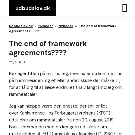
udbudslov.dk
udbudslov.dk
»
Nyheder
»
Nyheder
»
The end of framework
agreements????
The end of framework
agreements????
22/08/19
Beklager titlen på mit indlæg, men nu er du kommet ind
på hjemmesiden, og et eller andet skulle der måske til,
for at få dig til at læse endnu et (halv langt) indlæg om
rammeaftaler.
Jeg kan næppe være den eneste, der smiler lidt
over
Konkurrence- og Forbrugerstyrelsens (KFST)
udtalelse om rammeaftaler fra den 20. august 2019
.
Først kommer de med en længere udtalelse om
rækkevidden af EU-Domstolens afgørelse i C-216/17, for