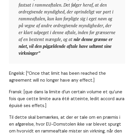
fastsat i rammeaftalen. Det følger heraf, at den
ordregivende myndighed, der oprindeligt var part i
rammeaftalen, kun kan forpligte sig i eget navn og
på vegne af andre ordregivende myndigheder, der
er klart udpeget i denne aftale, inden for grænserne
af en bestemt mængde, og at
når denne grænse er
nået, vil den pågældende aftale have udtømt sine
virkninge
r”
Engelsk: [”Once that limit has been reached the
agreement will no longer have any effect.]
Fransk: [que dans la limite d’un certain volume et qu’une
fois que cette limite aura été atteinte, ledit accord aura
épuisé ses effets.]
Til dette skal bemærkes, at der er tale om en præmis i
en afgørelse, hvor EU-Domstolen ikke var blevet spurgt
om hvorvidt en rammeaftale mister sin virkning, når den