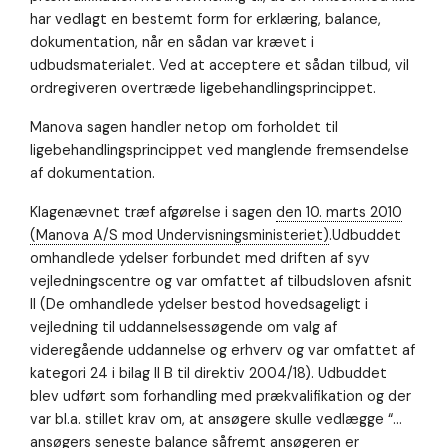
Nødvendig
har vedlagt en bestemt form for erklæring, balance,
Nødvendige
cookies hjælper
dokumentation, når en sådan var krævet i
med at gøre en
udbudsmaterialet. Ved at acceptere et sådan tilbud, vil
hjemmeside
ordregiveren overtræde ligebehandlingsprincippet.
brugbar ved at
aktivere
Manova sagen handler netop om forholdet til
grundlæggende
funktioner
ligebehandlingsprincippet ved manglende fremsendelse
såsom side-
af dokumentation.
navigation og
adgang til sikre
Klagenævnet træf afgørelse i sagen
den 10. marts 2010
områder af
(Manova A/S mod Undervisningsministeriet)
.Udbuddet
hjemmesiden.
Hjemmesiden
omhandlede ydelser forbundet med driften af syv
kan ikke
vejledningscentre og var omfattet af tilbudsloven afsnit
fungere
II (De omhandlede ydelser bestod hovedsageligt i
ordentligt uden
disse cookies.
vejledning til uddannelsessøgende om valg af
videregående uddannelse og erhverv og var omfattet af
kategori 24 i bilag II B til direktiv 2004/18). Udbuddet
Oplevelse
blev udført som forhandling med prækvalifikation og der
For at vores
var bl.a. stillet krav om, at ansøgere skulle vedlægge “…
hjemmeside
ansøgers seneste balance såfremt ansøgeren er
skal fungere