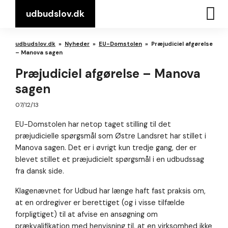
udbudslov.dk
udbudslov.dk
»
Nyheder
»
EU-Domstolen
»
Præjudiciel afgørelse
– Manova sagen
Præjudiciel afgørelse – Manova
sagen
07/12/13
EU-Domstolen har netop taget stilling til det
præjudicielle spørgsmål som Østre Landsret har stillet i
Manova sagen. Det er i øvrigt kun tredje gang, der er
blevet stillet et præjudicielt spørgsmål i en udbudssag
fra dansk side.
Klagenævnet for Udbud har længe haft fast praksis om,
at en ordregiver er berettiget (og i visse tilfælde
forpligtiget) til at afvise en ansøgning om
prækvalifikation med henvisning til, at en virksomhed ikke