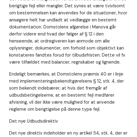
berigtige fejl eller mangler. Det synes at være tvivlsomt
om bestemmelsen kan anvendes for de situationer, hvor
ansøgere helt har undladt at vedlægge en bestemt
dokumentation. Domstolens afgørelse i Manova går
derfor videre end hvad der følger af § 12 i den
henseende, at ordregiveren kan anmode om alle
oplysninger, dokumenter, om forhold som objektivt kan
konstateres fandtes forud for tilbudsfristen. Dette vil fx
være tilfældet med balancer, regnskaber og lignende.
Endeligt bemærkes, at Domstolens præmis 40 er i linje
med implementeringsbekendtgørelsens § 12, stk. 4, der
som bekendt indebærer, at hvis det fremgår af
udbudsbetingelserne, at en bestemt fejl medfører
afvisning, vil der ikke være mulighed for at anvende
reglerne om berigtigelse på denne type fejl.
Det nye Udbudsdirektiv
Det nye direktiv indeholder en ny artikel 54, stk. 4, der er