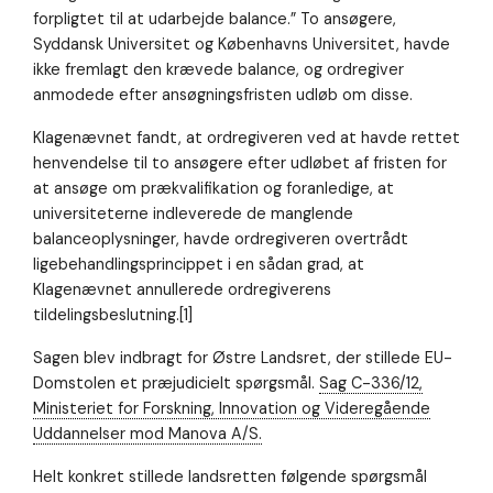
forpligtet til at udarbejde balance.” To ansøgere,
så godt som
muligt under
Syddansk Universitet og Københavns Universitet, havde
dit besøg.
ikke fremlagt den krævede balance, og ordregiver
Hvis du
anmodede efter ansøgningsfristen udløb om disse.
nægter disse
cookies,
Klagenævnet fandt, at ordregiveren ved at havde rettet
forsvinder en
del
henvendelse til to ansøgere efter udløbet af fristen for
funktionalitet
at ansøge om prækvalifikation og foranledige, at
fra
universiteterne indleverede de manglende
hjemmesiden.
balanceoplysninger, havde ordregiveren overtrådt
ligebehandlingsprincippet i en sådan grad, at
Klagenævnet annullerede ordregiverens
tildelingsbeslutning.[1]
Sagen blev indbragt for Østre Landsret, der stillede EU-
Domstolen et præjudicielt spørgsmål.
Sag C-336/12,
Ministeriet for Forskning, Innovation og Videregående
Uddannelser mod Manova A/S.
Helt konkret stillede landsretten følgende spørgsmål