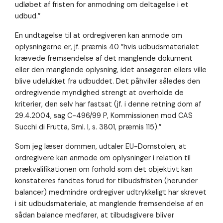
udløbet af fristen for anmodning om deltagelse i et
udbud.”
En undtagelse til at ordregiveren kan anmode om
oplysningerne er, jf. præmis 40 ”hvis udbudsmaterialet
krævede fremsendelse af det manglende dokument
eller den manglende oplysning, idet ansøgeren ellers ville
blive udelukket fra udbuddet. Det påhviler således den
ordregivende myndighed strengt at overholde de
kriterier, den selv har fastsat (jf. i denne retning dom af
29.4.2004, sag C-496/99 P, Kommissionen mod CAS
Succhi di Frutta, Sml. I, s. 3801, præmis 115).”
Som jeg læser dommen, udtaler EU-Domstolen, at
ordregivere kan anmode om oplysninger i relation til
prækvalifikationen om forhold som det objektivt kan
konstateres fandtes forud for tilbudsfristen (herunder
balancer) medmindre ordregiver udtrykkeligt har skrevet
i sit udbudsmateriale, at manglende fremsendelse af en
sådan balance medfører, at tilbudsgivere bliver