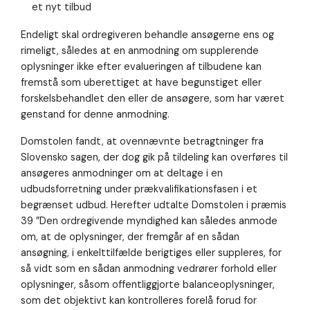
et nyt tilbud
Endeligt skal ordregiveren behandle ansøgerne ens og
rimeligt, således at en anmodning om supplerende
oplysninger ikke efter evalueringen af tilbudene kan
fremstå som uberettiget at have begunstiget eller
forskelsbehandlet den eller de ansøgere, som har været
genstand for denne anmodning.
Domstolen fandt, at ovennævnte betragtninger fra
Slovensko sagen, der dog gik på tildeling kan overføres til
ansøgeres anmodninger om at deltage i en
udbudsforretning under prækvalifikationsfasen i et
begrænset udbud. Herefter udtalte Domstolen i præmis
39 ”Den ordregivende myndighed kan således anmode
om, at de oplysninger, der fremgår af en sådan
ansøgning, i enkelttilfælde berigtiges eller suppleres, for
så vidt som en sådan anmodning vedrører forhold eller
oplysninger, såsom offentliggjorte balanceoplysninger,
som det objektivt kan kontrolleres forelå forud for