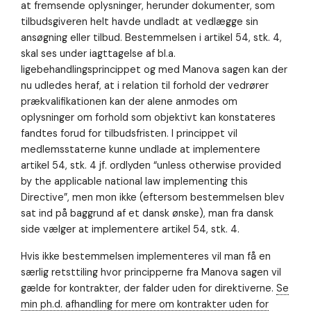
at fremsende oplysninger, herunder dokumenter, som
tilbudsgiveren helt havde undladt at vedlægge sin
ansøgning eller tilbud. Bestemmelsen i artikel 54, stk. 4,
skal ses under iagttagelse af bl.a.
ligebehandlingsprincippet og med Manova sagen kan der
nu udledes heraf, at i relation til forhold der vedrører
prækvalifikationen kan der alene anmodes om
oplysninger om forhold som objektivt kan konstateres
fandtes forud for tilbudsfristen. I princippet vil
medlemsstaterne kunne undlade at implementere
artikel 54, stk. 4 jf. ordlyden “unless otherwise provided
by the applicable national law implementing this
Directive”, men mon ikke (eftersom bestemmelsen blev
sat ind på baggrund af et dansk ønske), man fra dansk
side vælger at implementere artikel 54, stk. 4.
Hvis ikke bestemmelsen implementeres vil man få en
særlig retsttiling hvor principperne fra Manova sagen vil
gælde for kontrakter, der falder uden for direktiverne.
Se
min ph.d. afhandling for mere om kontrakter uden for