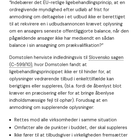
“Indebærer det EU-retlige ligebehandlingsprincip, at en
ordregivende myndighed efter udløb af frist for
anmodning om deltagelse i et udbud ikke er berettiget
til at rekvirere en i udbudsannoncen krævet oplysning
om en ansøgers seneste offentliggjorte balance, når den
pågældende ansøger ikke har medsendt en sådan
balance i sin ansøgning om prækvalifikation?”
Domstolen henviste indledningsvis til
Slovensko sagen
(C-599/10)
, hvor Domstolen fandt at
ligebehandlingsprincippet ikke er til hinder for, at
oplysninger vedrørende tilbud i enkelttilfælde kan
berigtiges eller suppleres, (bl.a. fordi de åbenlyst blot
kræver en præcisering eller for at bringe åbenlyse
indholdsmæssige fejl til ophør). Forudsag at en
anmodning om supplerende oplysninger:
Rettes mod alle virksomheder i samme situation
Omfatter alle de punkter i buddet, der skal suppleres
Ikke fører til at tilbudsgiver i virkeligheden fremsætter