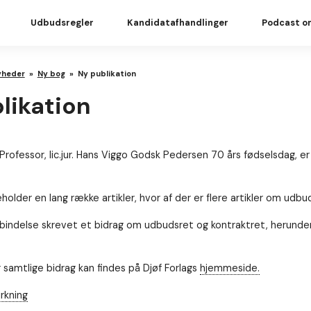
Udbudsregler
Kandidatafhandlinger
Podcast o
yheder
»
Ny bog
»
Ny publikation
likation
 Professor, lic.jur. Hans Viggo Godsk Pedersen 70 års fødselsdag, e
eholder en lang række artikler, hvor af der er flere artikler om udbu
orbindelse skrevet et bidrag om udbudsret og kontraktret, herunde
 samtlige bidrag kan findes på Djøf Forlags
hjemmeside.
rkning