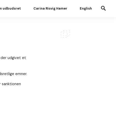
m udbudsret
Carina Risvig Hamer
English
r der udgivet et
dsretlige emner.
r sanktionen