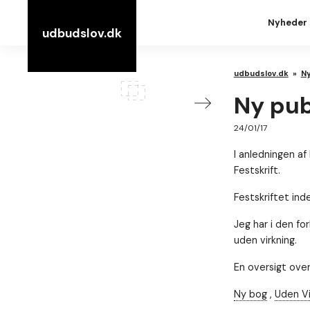
Nyheder
udbudslov.dk
udbudslov.dk
»
N
Ny pub
24/01/17
I anledningen af
Festskrift.
Festskriftet ind
Jeg har i den f
uden virkning.
En oversigt over
Ny bog
,
Uden Vi