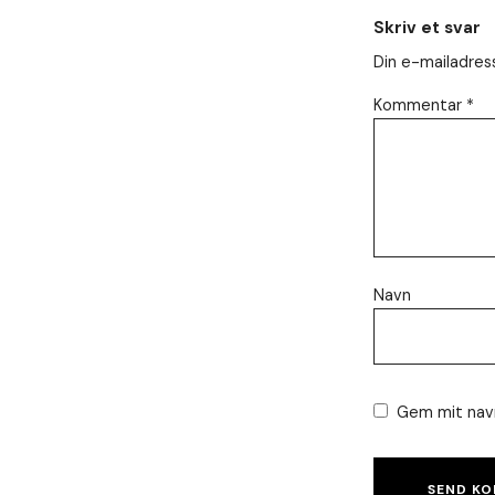
Nødvendig
Nødvendige
Skriv et svar
cookies hjælper
Din e-mailadresse
med at gøre en
hjemmeside
brugbar ved at
Kommentar
*
aktivere
grundlæggende
funktioner
såsom side-
navigation og
adgang til sikre
områder af
hjemmesiden.
Hjemmesiden
Navn
kan ikke
fungere
ordentligt uden
disse cookies.
Gem mit navn
Oplevelse
For at vores
hjemmeside
skal fungere