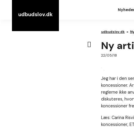
Nyhede
udbudslov.dk
udbudslov.dk
»
N
Ny art
22/05/18
Jeg har i den se
koncessioner. Ar
reglerne ikke a
diskuteres, hvo
koncessioner fr
Læs: Carina Ris
koncessioner, ET