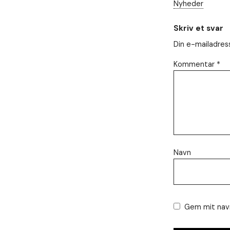
Nødvendig
Nyheder
Nødvendige
cookies hjælper
Skriv et svar
med at gøre en
hjemmeside
Din e-mailadresse
brugbar ved at
aktivere
Kommentar
*
grundlæggende
funktioner
såsom side-
navigation og
adgang til sikre
områder af
hjemmesiden.
Hjemmesiden
kan ikke
fungere
Navn
ordentligt uden
disse cookies.
Oplevelse
Gem mit navn
For at vores
hjemmeside
skal fungere