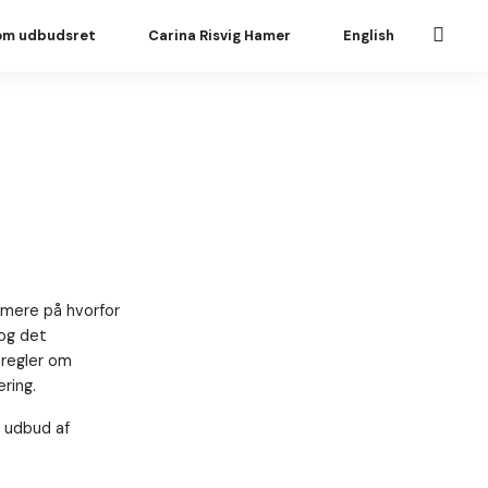
om udbudsret
Carina Risvig Hamer
English
ærmere på hvorfor
 og det
 regler om
ring.
r udbud af