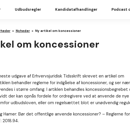
r
Udbudsregler
Kandidatafhandlinger
Podcast 
yheder
»
Nyheder
»
Ny artikel om koncessioner
ikel om koncessioner
neste udgave af Erhvervsjuridisk Tidsskrift skrevet en artikel om
tiklen behandler reglerne for indgåelse af koncessioner, og ser n
nvendes i større omfang. I artiklen behandles koncessionsbegrebet
rvidt der kan opnås fordele for ordregivere ved at anvende de nye
emfor udbudsloven, eller om regelsættet blot er unødvendig regule
vig Hamer: Bør det offentlige anvende koncessioner? – Reglerne fo
: 2018.94.