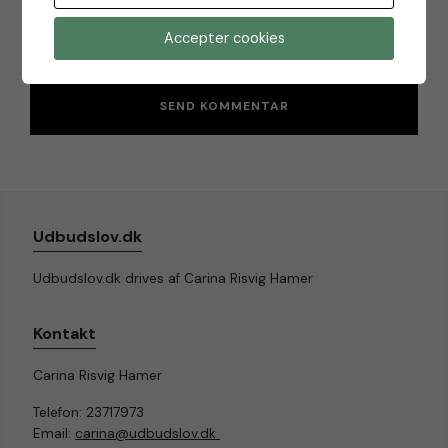
Gem mit navn og mail i denne browser til næste gang
Accepter cookies
jeg kommenterer.
Udbudslov.dk
Udbudslov.dk drives af Carina Risvig Hamer
Kontakt
Carina Risvig Hamer
Telefon: 23717973
Email:
carina@udbudslov.dk