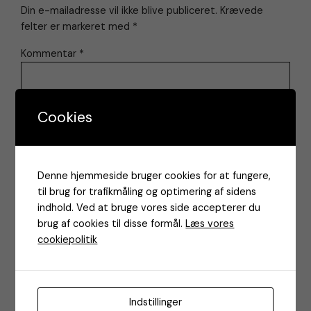
Din e-mailadresse vil ikke blive publiceret.
Krævede
felter er markeret med
*
Kommentar
*
Cookies
Navn
Denne hjemmeside bruger cookies for at fungere,
til brug for trafikmåling og optimering af sidens
indhold. Ved at bruge vores side accepterer du
brug af cookies til disse formål.
Læs vores
cookiepolitik
E-mail
Indstillinger