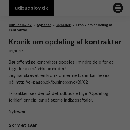
udbudslov.dk
udbudslov.dk
»
Nyheder
»
Nyheder
»
Kronik om opdeling af
kontrakter
Kronik om opdeling af kontrakter
02/10/17
Bør offentlige kontrakter opdeles i mindre dele for at
tilgodese små virksomheder?
Jeg har skrevet en kronik om emnet, der kan læses
på:
http://e-pages.dk/businesssyd/81/62
I kronikken ses der på det udbudsretlige “Opdel og
forklar” princip, og på større indkøbsaftaler.
Nyheder
Skriv et svar