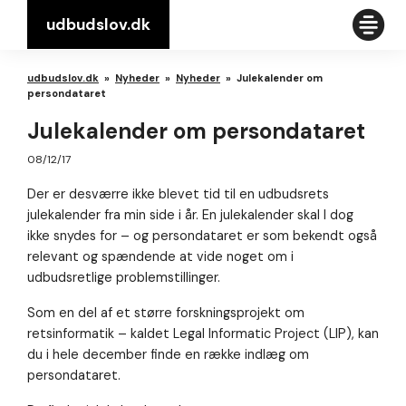
udbudslov.dk
udbudslov.dk
»
Nyheder
»
Nyheder
»
Julekalender om
persondataret
Julekalender om persondataret
08/12/17
Der er desværre ikke blevet tid til en udbudsrets
julekalender fra min side i år. En julekalender skal I dog
ikke snydes for – og persondataret er som bekendt også
relevant og spændende at vide noget om i
udbudsretlige problemstillinger.
Som en del af et større forskningsprojekt om
retsinformatik – kaldet Legal Informatic Project (LIP), kan
du i hele december finde en række indlæg om
persondataret.