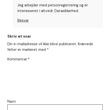
så godt som
Jeg arbejder med personregistrering og er
muligt under
interesseret i altvedr. Datasikkerhed.
dit besøg.
Hvis du
Besvar
nægter disse
cookies,
forsvinder en
del
Skriv et svar
funktionalitet
Din e-mailadresse vil ikke blive publiceret.
Krævede
fra
hjemmesiden.
felter er markeret med
*
Kommentar
*
Navn