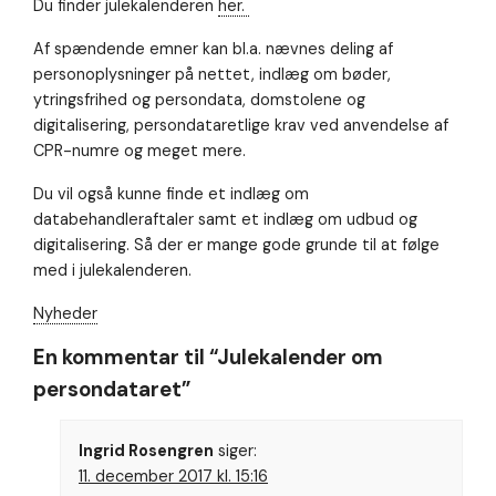
Nødvendig
Du finder julekalenderen
her.
Nødvendige
cookies hjælper
Af spændende emner kan bl.a. nævnes deling af
med at gøre en
personoplysninger på nettet, indlæg om bøder,
hjemmeside
ytringsfrihed og persondata, domstolene og
brugbar ved at
aktivere
digitalisering, persondataretlige krav ved anvendelse af
grundlæggende
CPR-numre og meget mere.
funktioner
såsom side-
Du vil også kunne finde et indlæg om
navigation og
databehandleraftaler samt et indlæg om udbud og
adgang til sikre
områder af
digitalisering. Så der er mange gode grunde til at følge
hjemmesiden.
med i julekalenderen.
Hjemmesiden
kan ikke
Nyheder
fungere
ordentligt uden
En kommentar til “
Julekalender om
disse cookies.
persondataret
”
Oplevelse
Ingrid Rosengren
siger:
For at vores
11. december 2017 kl. 15:16
hjemmeside
skal fungere