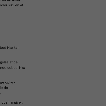
nder sig i en af
dbud ikke kan
gelse af de
ende udbud, ikke
ige oplys-
nde do-
.
sloven angiver,