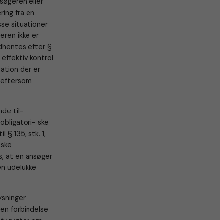
søgeren eller
ring fra en
sse situationer
eren ikke er
ndhentes efter §
effektiv kontrol
ation der er
, eftersom
nde til-
 obligatori- ske
 § 135, stk. 1,
 ske
s, at en ansøger
ren udelukke
ysninger
en forbindelse