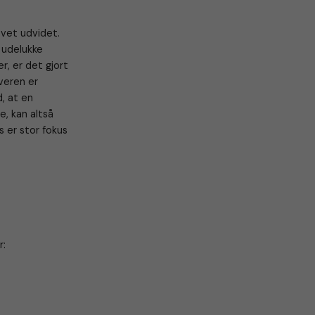
evet udvidet.
 udelukke
r, er det gjort
iveren er
, at en
e, kan altså
s er stor fokus
r: