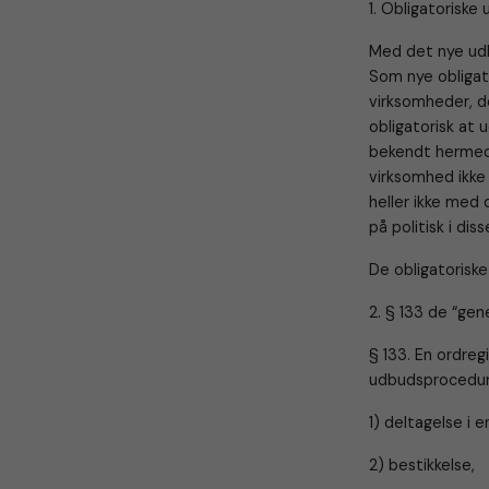
1. Obligatoriske
Med det nye udb
Som nye obligat
virksomheder, d
obligatorisk at 
bekendt hermed. 
virksomhed ikke 
heller ikke med 
på politisk i di
De obligatoriske
2. § 133 de “gen
§ 133. En ordregi
udbudsprocedure
1) deltagelse i e
2) bestikkelse,