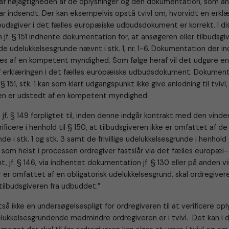
l af nøjagtigheden af de oplysninger og den dokumentation, som an
ar indsendt. Der kan eksempelvis opstå tvivl om, hvorvidt en erklæ
lbudsgiver i det fælles europæiske udbudsdokument er korrekt. I di
 jf. § 151 indhente dokumentation for, at ansøgeren eller tilbudsgiv
e udelukkelsesgrunde nævnt i stk. 1, nr. 1-6. Dokumentation der i
edes af en kompetent myndighed. Som følge heraf vil det udgøre en 
af erklæringen i det fælles europæiske udbudsdokument. Dokument
§ 151, stk. 1 kan som klart udgangspunkt ikke give anledning til tvivl
n er udstedt af en kompetent myndighed.
 jf. § 149 forpligtet til, inden denne indgår kontrakt med den vinde
ificere i henhold til § 150, at tilbudsgiveren ikke er omfattet af de
e i stk. 1 og stk. 3 samt de frivillige udelukkelsesgrunde i henhold til
Når som helst i processen ordregiver fastslår via det fælles europæi-
jf. § 146, via indhentet dokumentation jf. § 130 eller på anden vi
er er omfattet af en obligatorisk udelukkelsesgrund, skal ordregive
tilbudsgiveren fra udbuddet.”
ltså ikke en undersøgelsespligt for ordregiveren til at verificere opl
lukkelsesgrundende medmindre ordregiveren er i tvivl. Det kan i d