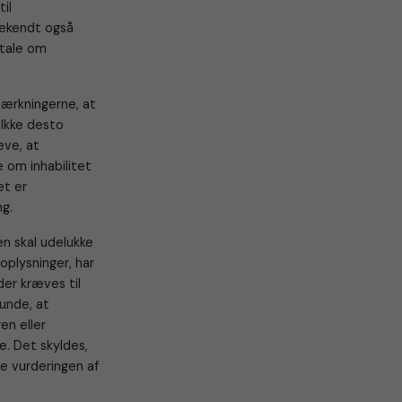
til
bekendt også
r tale om
emærkningerne, at
 Ikke desto
æve, at
le om inhabilitet
et er
ng.
ren skal udelukke
oplysninger, har
der kræves til
runde, at
en eller
e. Det skyldes,
ge vurderingen af