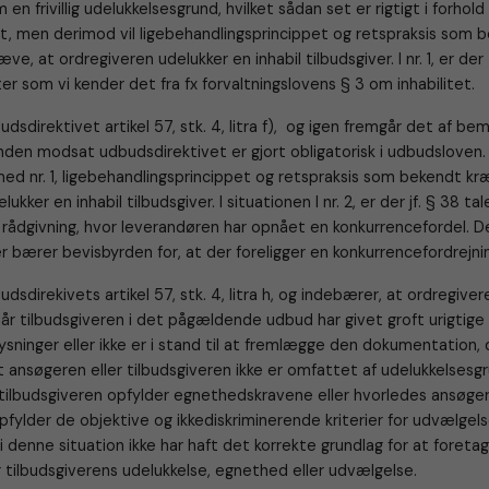
 en frivillig udelukkelsesgrund, hvilket sådan set er rigtigt i forhold 
t, men derimod vil ligebehandlingsprincippet og retspraksis som 
æve, at ordregiveren udelukker en inhabil tilbudsgiver. I nr. 1, er de
ter som vi kender det fra fx forvaltningslovens § 3 om inhabilitet.
budsdirektivet artikel 57, stk. 4, litra f), og igen fremgår det af b
nden modsat udbudsdirektivet er gjort obligatorisk i udbudsloven.
ed nr. 1, ligebehandlingsprincippet og retspraksis som bekendt kr
ukker en inhabil tilbudsgiver. I situationen I nr. 2, er der jf. § 38 ta
e rådgivning, hvor leverandøren har opnået en konkurrencefordel. D
r bærer bevisbyrden for, at der foreligger en konkurrencefordrejni
budsdirekivets artikel 57, stk. 4, litra h, og indebærer, at ordregive
når tilbudsgiveren i det pågældende udbud har givet groft urigtige 
ysninger eller ikke er i stand til at fremlægge den dokumentation, 
 at ansøgeren eller tilbudsgiveren ikke er omfattet af udelukkelsesg
 tilbudsgiveren opfylder egnethedskravene eller hvorledes ansøger
pfylder de objektive og ikkediskriminerende kriterier for udvælgels
i denne situation ikke har haft det korrekte grundlag for at foreta
 tilbudsgiverens udelukkelse, egnethed eller udvælgelse.