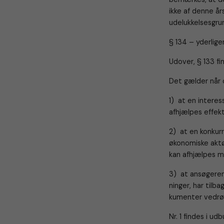
ikke af denne års
udelukkelsesgru
§ 134 – yderlige
Udover, § 133 fi
Det gælder når 
1) at en interess
afhjælpes effek
2) at en konkur
økonomiske aktø
kan afhjælpes me
3) at ansøgeren 
ninger, har tilb
kumenter vedrør
Nr. 1 findes i ud