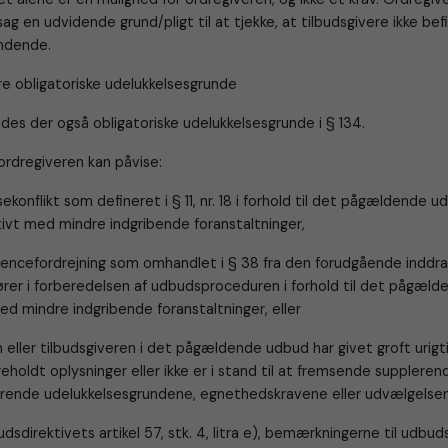
ag en udvidende grund/pligt til at tjekke, at tilbudsgivere ikke befi
ndende.
re obligatoriske udelukkelsesgrunde
ndes der også obligatoriske udelukkelsesgrunde i § 134.
ordregiveren kan påvise:
ekonflikt som defineret i § 11, nr. 18 i forhold til det pågældende u
tivt med mindre indgribende foranstaltninger,
rencefordrejning som omhandlet i § 38 fra den forudgående inddra
rer i forberedelsen af udbudsproceduren i forhold til det pågæld
d mindre indgribende foranstaltninger, eller
eller tilbudsgiveren i det pågældende udbud har givet groft urigt
ageholdt oplysninger eller ikke er i stand til at fremsende supplere
ende udelukkelsesgrundene, egnethedskravene eller udvælgelsen
budsdirektivets artikel 57, stk. 4, litra e), bemærkningerne til udbud