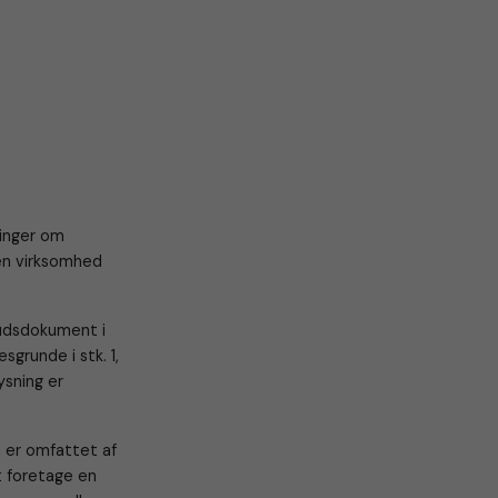
inger om
 en virksomhed
budsdokument i
sgrunde i stk. 1,
ysning er
n er omfattet af
at foretage en