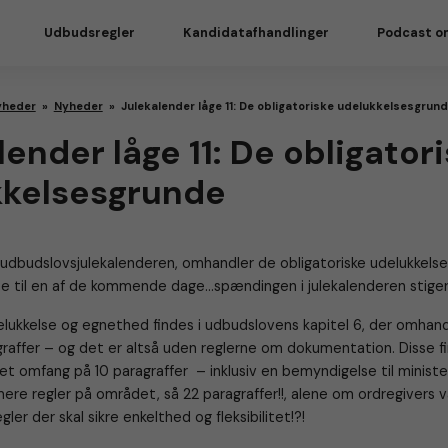
Udbudsregler
Kandidatafhandlinger
Podcast o
yheder
»
Nyheder
»
Julekalender låge 11: De obligatoriske udelukkelsesgrun
lender låge 11: De obligator
kkelsesgrunde
 udbudslovsjulekalenderen, omhandler de obligatoriske udelukkels
nte til en af de kommende dage…spændingen i julekalenderen stiger
lukkelse og egnethed findes i udbudslovens kapitel 6, der omhand
agraffer – og det er altså uden reglerne om dokumentation. Disse fi
 et omfang på 10 paragraffer – inklusiv en bemyndigelse til minist
re regler på området, så 22 paragraffer!!, alene om ordregivers v
ler der skal sikre enkelthed og fleksibilitet!?!