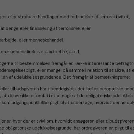
ger eller strafbare handlinger med forbindelse til terroraktivitet,
f penge eller finansiering af terrorisme, eller
earbejde, eller menneskehandel.
rer udbudsdirektivets artikel 57, stk. 1.
gerne til bestemmelsen fremgår en række interessante betragtn
dersøgelsespligt, eller mangel på samme i relation til at sikre, at
g i en af udelukkelsesgrundende. Det fremgår af bemærkningerne:
eller tilbudsgiveren har tilkendegivet i det fælles europæiske ud
6, at denne ikke er omfattet af nogle af de obligatoriske udelukkelse
 som udgangspunkt ikke pligt til at undersøge, hvorvidt denne opl
tioner, hvor der er tvivl om, hvorvidt ansøgeren eller tilbudsgivere
f de obligatoriske udelukkelsesgrunde, har ordregiveren en pligt til 