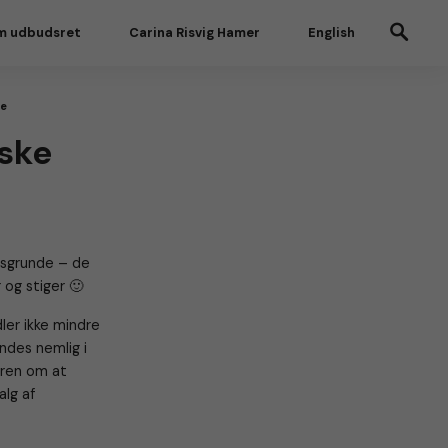
m udbudsret
Carina Risvig Hamer
English
de
iske
esgrunde – de
 og stiger 🙂
ler ikke mindre
ndes nemlig i
eren om at
alg af