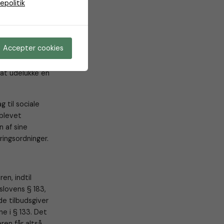
epolitik
, forfalden gæld
 samt bidrag til
ansøgeren eller
Accepter cookies
søgeren stiller
l at udelukke en
 til sociale
 blevet
 af sine
kringsordninger.
en, indtil
slovens § 183,
nde tilbudsgiver
ne i § 133. Det
ren får altså