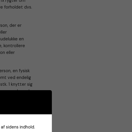
 fx rygter om
ge forholdet dvs.
rson, der er
ller
s udelukke en
, kontrollere
on eller
rson, en fysisk
dømt ved endelig
stk. 1 knytter sig
elsesgrunde ved
dlyd er en smule
erson, der er
lses- eller
ffe beslutninger
af sidens indhold.