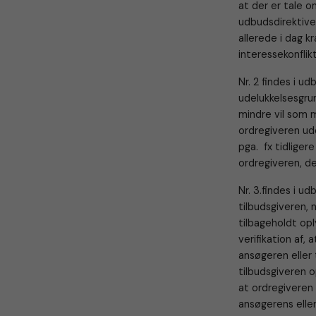
at der er tale om
udbudsdirektive
allerede i dag kr
interessekonflik
Nr. 2 findes i ud
udelukkelsesgru
mindre vil som m
ordregiveren udel
pga. fx tidliger
ordregiveren, de
Nr. 3.findes i ud
tilbudsgiveren, 
tilbageholdt opl
verifikation af,
ansøgeren eller
tilbudsgiveren o
at ordregiveren 
ansøgerens eller