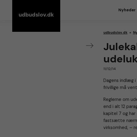
Nyheder
udbudslov.dk
udbudslov.dk
»
N
Juleka
udelu
11/12/14
Dagens indlæg i
frivillige må ve
Reglerne om ude
end i alt 12 par
kapitel 7 og har
fastsætte nærme
virksomhed, – reg