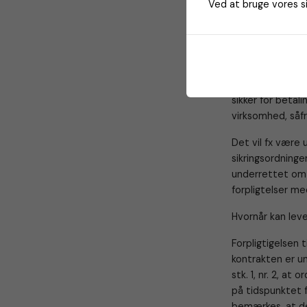
Ved at bruge vores si
Stk. 3. Ordregiv
på 100.000 kr. e
sociale sikringso
tilbudsgiveren e
En ansøger, der 
sikker for betali
virksomhed, såf
Det vil fx være 
sikringsordninge
underrettet om 
forpligtelser med
Hvornår kan lev
Forpligtigelsen 
kontrakten er un
stk. 1, nr. 2, at
på tidspunktet f
bemærkes, at det