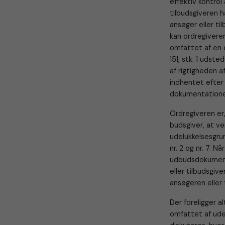
effektiv kontro
tilbudsgiveren h
ansøger eller ti
kan ordregiveren
omfattet af en d
151, stk. 1 udst
af rigtigheden 
indhentet efter 
dokumentatione
Ordregiveren er,
budsgiver, at ver
udelukkelsesgrund
nr. 2 og nr. 7. 
udbudsdokument, 
eller tilbudsgiv
ansøgeren eller 
Der foreligger a
omfattet af ude