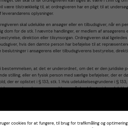
 meget der skal til før ordregiveren kan siges at være i tvivl og om
l være tilstrækkelig til, at ordregiveren har en pligt til at undersø
f leverandørens oplysninger.
rdregiveren skal udelukke en ansøger eller en tilbudsgiver, når en pe
g dom for de stk. 1 nævnte handlinger, er medlem af ansøgerens e
bestyrelse, direktion eller tilsynsorgan. Ordregiveren skal ligelede
lbudsgiver, hvis den dømte person har beføjelse til at repræsentere
fe beslutninger i ansøgerens eller tilbudsgiverens bestyrelse, direkti
i bestemmelsen, at det er underordnet, om det er den juridiske pe
nde stilling, eller en fysisk person med særlige beføjelser, der er 
d, der er oplistet i § 133, stk. 1. Hvis udelukkelsesgrundene i § 133, 
fysisk person, kan denne person ikke omgå de obligatoriske udelukk
y juridisk person, med de samme ledende personer. Direktivets or
ligtelsen til at udelukke en økonomisk aktør gælder også, når en p
g dom, er medlem af den økonomiske aktørs administrations-, lede
r har beføjelse til at repræsentere eller kontrollere eller til at træ
t er dog det samme.
er cookies for at fungere, til brug for trafikmåling og optimering 