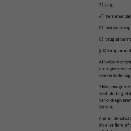
3) svig,
4) terrorhandlin
5) hvidvaskning a
6) brug af børn
§ 133 implemente
Af lovbemærknin
ordregiverens un
ikke befinder si
“Hvis ansøgeren 
henhold til § 14
har ordregiveren
korrekt.
Alene i de situa
én eller flere a