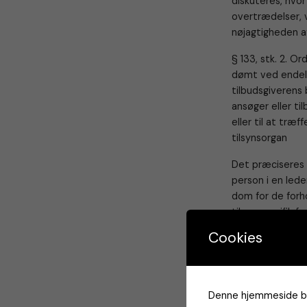
diskuteres, hvor
overtrædelser, vi
nøjagtigheden a
§ 133, stk. 2. O
dømt ved endeli
tilbudsgiverens 
ansøger eller ti
eller til at træf
tilsynsorgan
Det præciseres 
person i en lede
dom for de forhol
til en specifik 
at oprette en n
Cookies
anderledes “Forp
dømt ved endeli
tilsynsorgan elle
heri.” Indholde
Denne hjemmeside brug