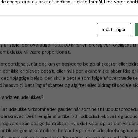
de accepterer du brug af cookies til disse formål.
Læs vores cooki
eren skal udelukke en ansøger eller en tilbudsgiver, der har ubetalt
ller derover til offentlige myndigheder vedrørende skatter, afgifter
rdninger i henhold til lovgivningen her i landet eller det land, hvor 
r etableret.
Indstillinger
har ubetalt gæld på 100.000 kr, skal altså udelukkes, medmindre an
ng af gæld, der overstiger 100.000 kr. er en ordregiver forpligtet ti
remt dette vil være proportionalt.
uproportionalt, når det kun er beskedne beløb af skatter eller bidrag
r, der ikke er blevet betalt, eller hvis den økonomiske aktør ikke er
det nøjagtige beløb, den skulle betale som følge af overtrædelsen
 hensyn til betaling af skatter og afgifter eller bidrag til sociale si
erandøren udelukkes?
til at udelukke virksomheder gælder når som helst i udbudsprocedur
derskrevet. Det fremgår af artikel 73 I udbudsdirektivet og udbud
 ordregiveren kan opsige kontrakten, hvis det viser sig, at den vinde
or tildelingen af kontrakten befandt sig i en af udelukkelsesgrunde
 alene er en mulighed for ordregiveren, og ikke et krav. Ordregive