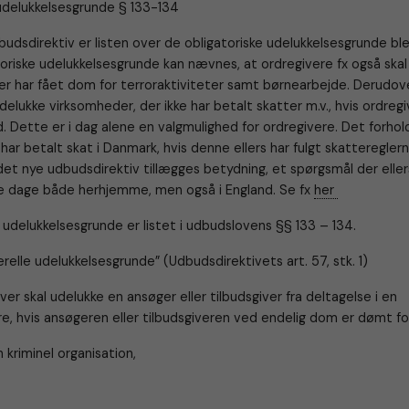
 udelukkelsesgrunde § 133-134
udsdirektiv er listen over de obligatoriske udelukkelsesgrunde bl
oriske udelukkelsesgrunde kan nævnes, at ordregivere fx også skal
er har fået dom for terroraktiviteter samt børnearbejde. Derudove
udelukke virksomheder, der ikke har betalt skatter m.v., hvis ordreg
Dette er i dag alene en valgmulighed for ordregivere. Det forhold
har betalt skat i Danmark, hvis denne ellers har fulgt skattereglern
det nye udbudsdirektiv tillægges betydning, et spørgsmål der eller
sse dage både herhjemme, men også i England. Se fx
her
 udelukkelsesgrunde er listet i udbudslovens §§ 133 – 134.
erelle udelukkelsesgrunde” (Udbudsdirektivets art. 57, stk. 1)
ver skal udelukke en ansøger eller tilbudsgiver fra deltagelse i en
, hvis ansøgeren eller tilbudsgiveren ved endelig dom er dømt fo
n kriminel organisation,