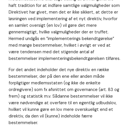
Nødvendig
haft tradition for at indføre samtlige valgmuligheder som
Nødvendige
cookies hjælper
Direktivet har givet, men det er ikke sikkert, at dette er
med at gøre en
løsningen ved implementering af et nyt direktiv, hvorfor
hjemmeside
en samlet oversigt (en lov) vil gøre det mere
brugbar ved at
aktivere
gennemsigtigt, hvilke valgmuligheder der er truffet.
grundlæggende
Hermed undgås en ”implementerings bekendtgørelse”
funktioner
med mange bestemmelser, hvilket i øvrigt er ved at
såsom side-
være tendensen med det stigende antal af
navigation og
adgang til sikre
bestemmelser implementeringsbekendtgørelsen tilføres.
områder af
hjemmesiden.
For det andet indeholder det nye direktiv en række
Hjemmesiden
bestemmelser, der på den ene eller anden måde
kan ikke
forpligtiger medlemsstaten (og ikke de enkelte
fungere
ordentligt uden
ordregivere) som fx afsnittet om governance (art. 83 og
disse cookies.
frem) og statistik m.v. Sådanne bestemmelser vil ikke
være nødvendige at overføre til en egentlig udbudslov,
hvilket vil kunne gøre en lov mere overskueligt end et
Oplevelse
direktiv, da den vil (kunne) indeholde færre
For at vores
bestemmelser.
hjemmeside
skal fungere