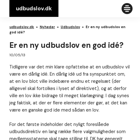
udbudslov.dk
udbudslov.dk
»
Nyheder
»
Udbudslov
»
Er en ny udbudslov en
god idé?
Er en ny udbudslov en god idé?
10/05/13
Tidligere var det min klare opfattelse at en udbudslov vil
være en dårlig idé. En dårlig idé ud fra synspunktet om,
at en lov blot ville indebære endnu et regelsæt (der
alligevel skal fortolkes i lyset af direktivet), og at derfor
ville en lov ikke bidrage til meget klarlægning. I dag synes
jeg faktisk, at der er flere elementer der gør, at det kan
være en ganske god ide med sådan en lov.
For det første indeholder det nyligt foreslåede
udbudsdirektiv en lang række flere valgmuligheder som
medlemsstaterne skal tage stilling til. DK har generelt