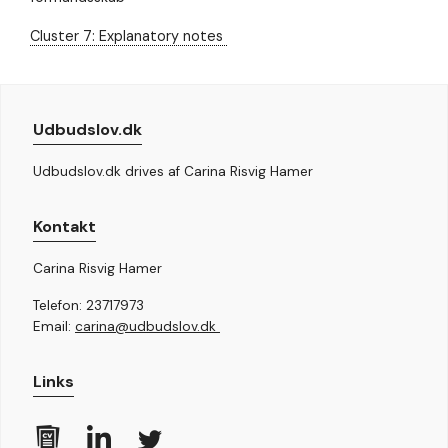
Nødvendig
Nødvendige
Cluster 7: Explanatory notes
cookies hjælper
med at gøre en
hjemmeside
brugbar ved at
aktivere
Udbudslov.dk
grundlæggende
funktioner
såsom side-
Udbudslov.dk drives af Carina Risvig Hamer
navigation og
adgang til sikre
områder af
Kontakt
hjemmesiden.
Hjemmesiden
Carina Risvig Hamer
kan ikke
fungere
Telefon: 23717973
ordentligt uden
disse cookies.
Email:
carina@udbudslov.dk
Links
Oplevelse
For at vores
hjemmeside
skal fungere