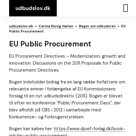
udbudslov.dk
udbudslov.dk
»
Carina Risvig Hamer
»
Bøger om udbudsret
»
EU
Public Procurement
EU Public Procurement
EU Procurement Directives – Modernization, growth and
innovation. Discussions on the 2011 Proposals for Public
Procurement Directives.
Bogen indeholder bidrag fra en lang række forfattere om
relevante emner i forlængelse af EU Kommissionens
forslag til en nyt udbudsdirektiv (2011). Bogen er blevet
til efter en konference “Public Procurement Days”, der
blev afholdt på CBS i 2012 i samarbejde med
Konkurrence- og Forbrugerstyrelsen.
Bogen kan købes her:
https://www.djoef-forlag.dk/book-
info/eu-public-procurement