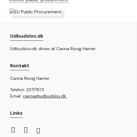
Nødvendig
Nødvendige
cookies hjælper
med at gøre en
hjemmeside
brugbar ved at
aktivere
Udbudslov.dk
grundlæggende
funktioner
Udbudslov.dk drives af Carina Risvig Hamer
såsom side-
navigation og
adgang til sikre
Kontakt
områder af
hjemmesiden.
Hjemmesiden
Carina Risvig Hamer
kan ikke
fungere
Telefon: 23717973
ordentligt uden
Email:
carina@udbudslov.dk
disse cookies.
Links
Oplevelse
For at vores
hjemmeside
skal fungere