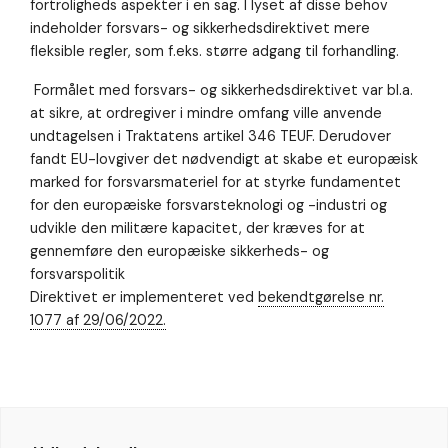
Nødvendig
fortroligheds aspekter i en sag. I lyset af disse behov
Nødvendige
indeholder forsvars- og sikkerhedsdirektivet mere
cookies hjælper
fleksible regler, som f.eks. større adgang til forhandling.
med at gøre en
hjemmeside
Formålet med forsvars- og sikkerhedsdirektivet var bl.a.
brugbar ved at
aktivere
at sikre, at ordregiver i mindre omfang ville anvende
grundlæggende
undtagelsen i Traktatens artikel 346 TEUF. Derudover
funktioner
fandt EU-lovgiver det nødvendigt at skabe et europæisk
såsom side-
marked for forsvarsmateriel for at styrke fundamentet
navigation og
adgang til sikre
for den europæiske forsvarsteknologi og -industri og
områder af
udvikle den militære kapacitet, der kræves for at
hjemmesiden.
gennemføre den europæiske sikkerheds- og
Hjemmesiden
kan ikke
forsvarspolitik
fungere
Direktivet er implementeret ved
bekendtgørelse nr.
ordentligt uden
1077 af 29/06/2022.
disse cookies.
Oplevelse
For at vores
hjemmeside
skal fungere